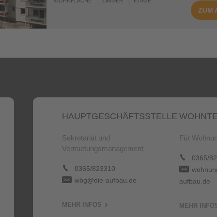
WOHNFLÄCHE
ZIMMER
ETAGE
ZUM
HAUPTGESCHÄFTSSTELLE
WOHNTE
Sekretariat und
Für Wohnun
Vermietungsmanagement
0365/82
0365/823310
wohnung
wbg@die-aufbau.de
aufbau.de
MEHR INFOS
MEHR INFO