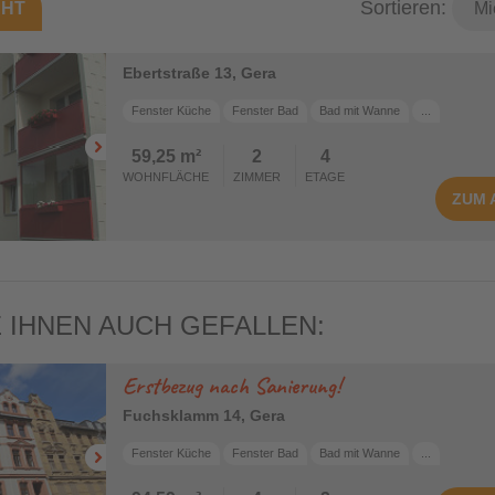
Sortieren:
CHT
Bad mit Wanne
Bad mit Dusche
Ebertstraße 13, Gera
Fenster Küche
Fenster Bad
Bad mit Wanne
...
59,25 m²
2
4
WOHNFLÄCHE
ZIMMER
ETAGE
ZUM
 IHNEN AUCH GEFALLEN:
Erstbezug nach Sanierung!
Fuchsklamm 14, Gera
Fenster Küche
Fenster Bad
Bad mit Wanne
...