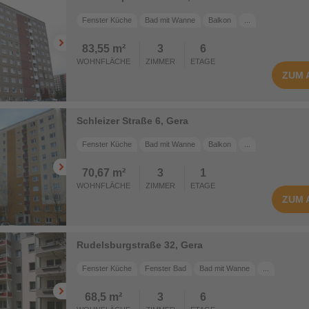
Fenster Küche
Bad mit Wanne
Balkon
...
83,55 m²
3
6
WOHNFLÄCHE
ZIMMER
ETAGE
ZUM
Schleizer Straße 6, Gera
Fenster Küche
Bad mit Wanne
Balkon
...
70,67 m²
3
1
WOHNFLÄCHE
ZIMMER
ETAGE
ZUM
Rudelsburgstraße 32, Gera
Fenster Küche
Fenster Bad
Bad mit Wanne
...
68,5 m²
3
6