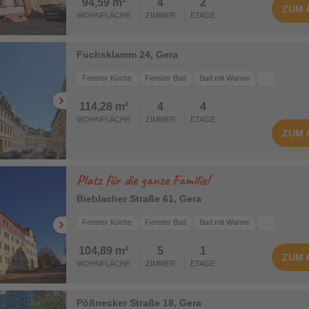
94,59 m²
4
2
ZUM
WOHNFLÄCHE
ZIMMER
ETAGE
Fuchsklamm 24, Gera
Fenster Küche
Fenster Bad
Bad mit Wanne
...
114,28 m²
4
4
WOHNFLÄCHE
ZIMMER
ETAGE
ZUM
Platz für die ganze Familie!
Bieblacher Straße 61, Gera
Fenster Küche
Fenster Bad
Bad mit Wanne
...
104,89 m²
5
1
ZUM
WOHNFLÄCHE
ZIMMER
ETAGE
Pößnecker Straße 18, Gera