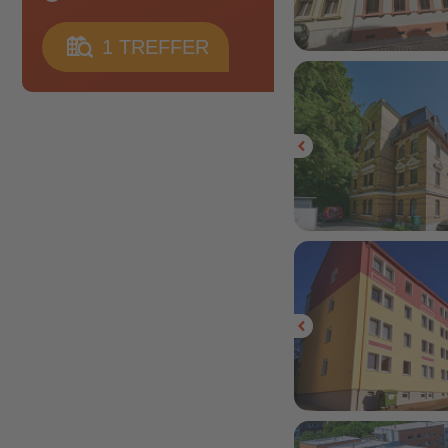
Jena Zwätzen
1
TREFFER