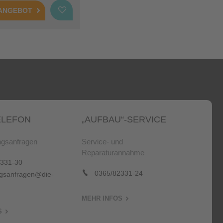
 ANGEBOT
LEFON
„AUFBAU“-SERVICE
gsanfragen
Service- und
Reparaturannahme
331-30
0365/82331-24
sanfragen@die-
MEHR INFOS
S