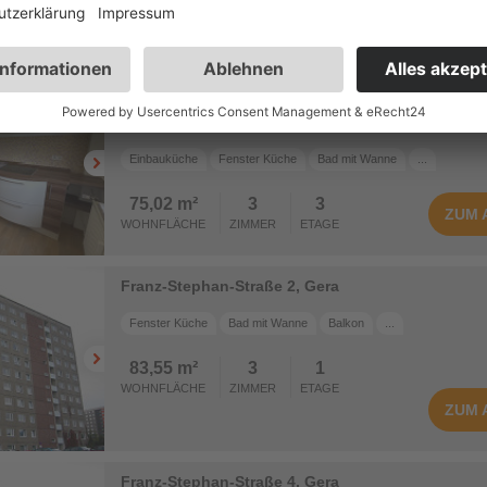
ZUM
mit Einbauküche
Seydelstraße 6, Gera
Einbauküche
Fenster Küche
Bad mit Wanne
...
75,02 m²
3
3
ZUM
WOHNFLÄCHE
ZIMMER
ETAGE
Franz-Stephan-Straße 2, Gera
Fenster Küche
Bad mit Wanne
Balkon
...
83,55 m²
3
1
WOHNFLÄCHE
ZIMMER
ETAGE
ZUM
Franz-Stephan-Straße 4, Gera