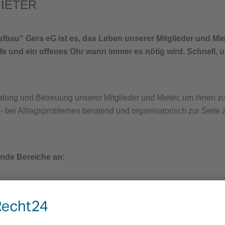
IETER
au“ Gera eG ist es, das Leben unserer Mitglieder und Mie
fe und ein offenes Ohr wann immer es nötig wird. Schnell, u
tung und Betreuung unserer Mitglieder und Mieter, um ihnen zu
 bei Alltagsproblemen beratend und organisatorisch zur Seite 
ende Bereiche an: