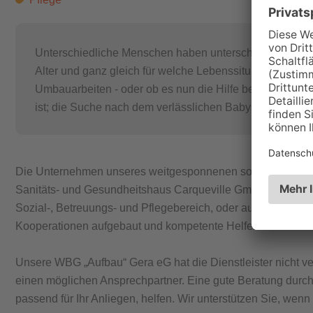
Unterschiedliche Menschen haben unterschiedliche Bedür
Alter und ganz gleich für welche Lebenssituation. Erle
Umbauarbeiten - oder ob es nun die Hilfe bei der Steue
ist; die Suche nach dem verlässlichen Babysitter oder 
Die Unternehmen unseres weitgesponnenen sozialen Netzwe
Sanitäts- und Gesundheitshaus Carqueville GmbH die beide
Sozial-, Betreuungs- und Pflegebereich, oder auch für die
Kooperationen aufgebaut und kompetente Helfer für die kl
Unsere WBG „Aufbau“ Gera eG hat die Dienstleister nicht ver
einen möglichen Ansprechpartner. Eine gute Beratung durc
passend für Ihr Anliegen, helfen. Wir unterstützen Sie, wen