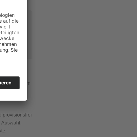
 welches
digen
edienstes
der die
echpartnern im
reiche
 provisionsfrei
r Auswahl,
te.