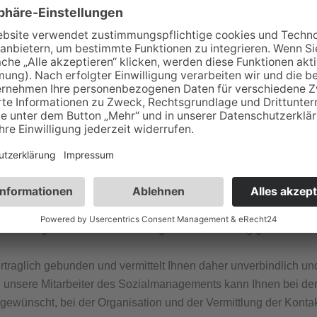
fnisse. Wir finden dafür die passende Unterstützung, egal für
ichterung im Haushalt, bei Fragen der Renovierung oder notwen
rerklärung oder die Notwendigkeit der Beauftragung eines Pfleg
dem Essenslieferanten.
rks, von denen der ASB Regionalverband Ostthüringen e.V. o
n größten sind, wurden über die Jahre zu zuverlässigen Anspr
 Bereiche Handwerk und Baudienstleistungen. Wir haben umfang
einen und großen Herausforderungen im Wohnalltag gefunden.
traglich gebunden und vermittelt Ihnen daher unverbindlich und
h unsere Mitarbeiter des Sozialmanagements kann Ihnen bei de
n gewünscht, bei der Organisation und der Vermittlung der Kontak