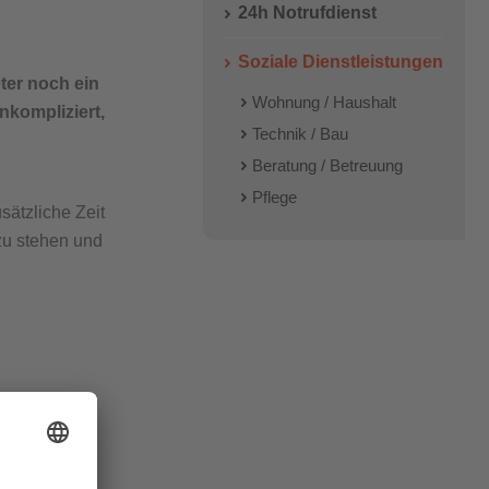
Wichtige Adressen
24h Notrufdienst
Soziale Dienstleistungen
ter noch ein
Wohnung / Haushalt
nkompliziert,
Technik / Bau
Beratung / Betreuung
Pflege
sätzliche Zeit
zu stehen und