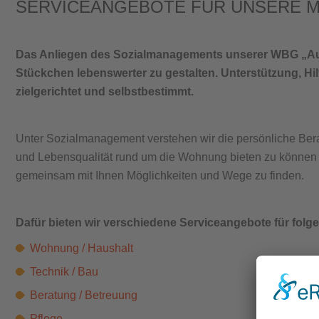
SERVICEANGEBOTE FÜR UNSERE M
Das Anliegen des Sozialmanagements unserer WBG „Aufb
Stückchen lebenswerter zu gestalten. Unterstützung, Hil
zielgerichtet und selbstbestimmt.
Unter Sozialmanagement verstehen wir die persönliche Bera
und Lebensqualität rund um die Wohnung bieten zu können -
gemeinsam mit Ihnen Möglichkeiten und Wege zu finden.
Dafür bieten wir verschiedene Serviceangebote für folg
Wohnung / Haushalt
Technik / Bau
Beratung / Betreuung
Pflege