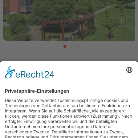
FÜR SIE ERREICHBAR!
0365/823310
Öffnungszeiten Geschäftsstelle Gera, Goethestr. 6
Mo, Mi, Do
09-12 Uhr und 13-16 Uhr
Di
09-12 Uhr und 13-18 Uhr