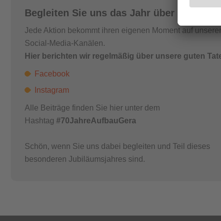
Begleiten Sie uns das Jahr über online!
Jede Aktion bekommt ihren eigenen Moment auf unsere
Social-Media-Kanälen.
Hier berichten wir regelmäßig über unsere guten Tat
Facebook
Instagram
Alle Beiträge finden Sie hier unter dem
Hashtag
#70JahreAufbauGera
Schön, wenn Sie uns dabei begleiten und Teil dieses
besonderen Jubiläumsjahres sind.