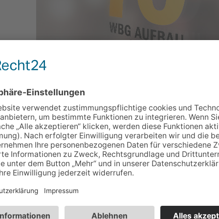
ortung,
0
m-Beitrag zu gelangen.