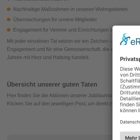
Nachhaltige Maßnahmen in unseren Wohngebieten
Überraschungen für unsere Mitglieder
Engagement für Vereine und Einrichtungen in Gera
Mit jeder einzelnen Tat setzen wir ein Zeichen – für Verantw
Engagement und für eine Genossenschaft, die auch nach 7
Jahren mit Herz und Haltung handelt.
Übersicht unserer guten Taten
Hier finden Sie die Aktionen unserer Jubiläumsinitiative.
Klicken Sie auf den jeweiligen Post, um direkt zum Instagra