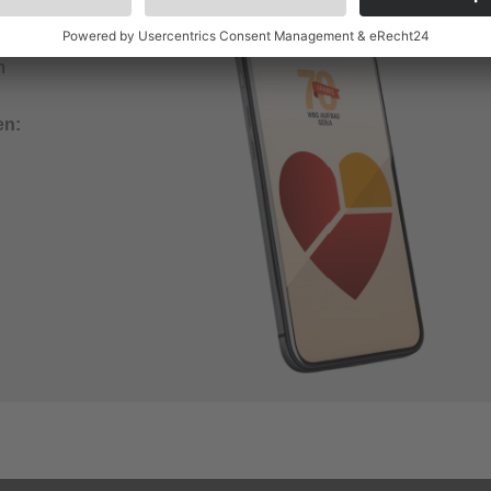
n
en: