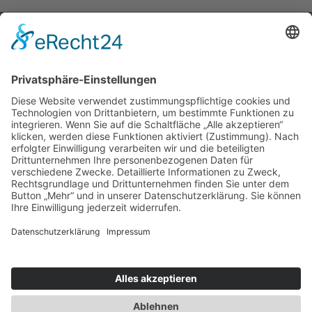
FÜR SIE ERREICHBAR!
0365/823310
Öffnungszeiten Geschäftsstelle Gera, Goethestr. 6
Mo, Mi, Do
09-12 Uhr und 13-16 Uhr
Di
09-12 Uhr und 13-18 Uhr
Fr
09-13 Uhr
DATENSCHUTZ
IMPRESSUM
ANFAHRT / KONTAKT
ERKLÄRUNG ZUR BARRIEREFREIHEIT