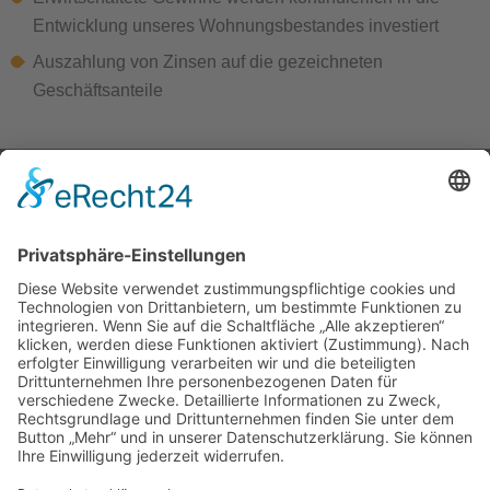
Entwicklung unseres Wohnungsbestandes investiert
Auszahlung von Zinsen auf die gezeichneten
Geschäftsanteile
FÜR SIE ERREICHBAR!
0365/823310
Öffnungszeiten Geschäftsstelle Gera, Goethestr. 6
Mo, Mi, Do
09-12 Uhr und 13-16 Uhr
Di
09-12 Uhr und 13-18 Uhr
Fr
09-13 Uhr