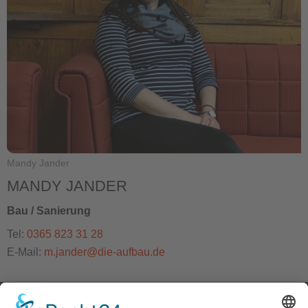
Mandy Jander
MANDY JANDER
Bau / Sanierung
Tel:
0365 823 31 28
E-Mail:
m.jander@die-aufbau.de