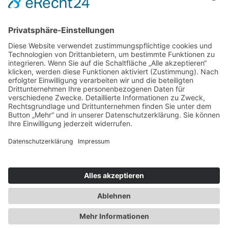
FÜR SIE ERREICHBAR!
0365/823310
Öffnungszeiten Geschäftsstelle Gera, Goethestr. 6
Mo, Mi, Do
09-12 Uhr und 13-16 Uhr
Di
09-12 Uhr und 13-18 Uhr
Fr
09-13 Uhr
DATENSCHUTZ
IMPRESSUM
ANFAHRT / KONTAKT
ERKLÄRUNG ZUR BARRIEREFREIHEIT