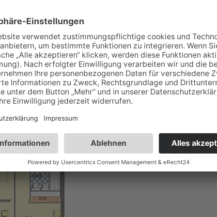
blierung (ohne EBK) geht gegen eine Ablöse in das Eigentum d