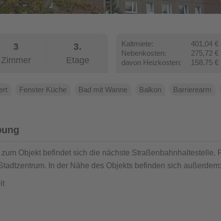
Kaltmiete:
401,04 €
3
3.
Nebenkosten:
275,72 €
Zimmer
Etage
davon Heizkosten:
158,75 €
ert
Fenster Küche
Bad mit Wanne
Balkon
Barrierearm
bung
 zum Objekt befindet sich die nächste Straßenbahnhaltestelle.
 Stadtzentrum. In der Nähe des Objekts befinden sich außerdem
it