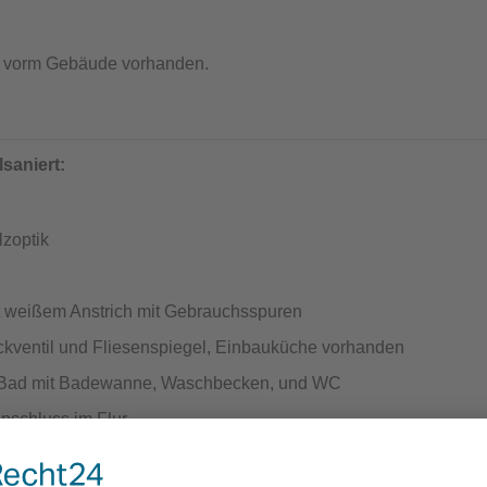
kt vorm Gebäude vorhanden.
saniert:
lzoptik
t weißem Anstrich mit Gebrauchsspuren
kventil und Fliesenspiegel, Einbauküche vorhanden
s Bad mit Badewanne, Waschbecken, und WC
schluss im Flur
ntürschwelle