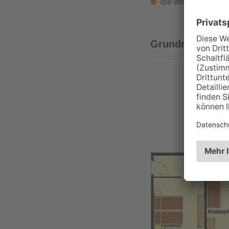
die vorhandene Mö
Grundriss