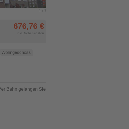
1
/ 7
Wohnzimmer mit Essplatz, Cousch und Tisch
676,76 €
inkl. Nebenkosten
Wohngeschoss
 Per Bahn gelangen Sie
: