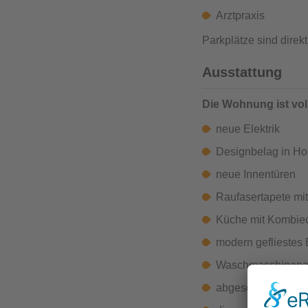
Arztpraxis
Parkplätze sind dire
Ausstattung
Die Wohnung ist voll
neue Elektrik
Designbelag in Ho
neue Innentüren
Raufasertapete mi
Küche mit Kombiec
modern geflieste
Waschmaschinenan
abgesenkte Balko