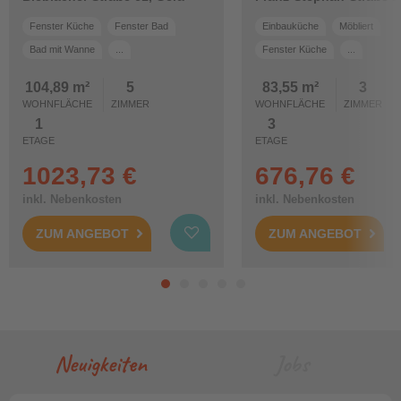
Jena Zwätzen
Fenster Küche
Fenster Bad
Einbauküche
Möbliert
Bad mit Wanne
...
Fenster Küche
...
104,89 m²
5
83,55 m²
3
WOHNFLÄCHE
ZIMMER
WOHNFLÄCHE
ZIMMER
1
3
ETAGE
ETAGE
1023,73 €
676,76 €
inkl. Nebenkosten
inkl. Nebenkosten
ZUM ANGEBOT
ZUM ANGEBOT
Neuigkeiten
Jobs