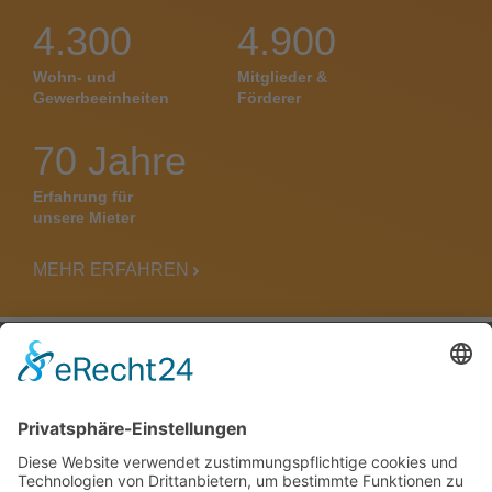
4.300
4.900
Wohn- und
Mitglieder &
Gewerbeeinheiten
Förderer
70 Jahre
Erfahrung für
unsere Mieter
MEHR ERFAHREN
FÜR SIE ERREICHBAR!
0365/823310