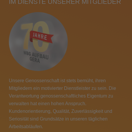
IM DIENSTE UNSERER MITGLIEDER
Die
WBG
„Aufbau“
Gera
eG
ist
eine
regional
tätige
Wohnungsbaugenossenschaft
mit
ca.
Unsere Genossenschaft ist stets bemüht, ihren
4.400
Mitgliedern ein motivierter Dienstleister zu sein. Die
Wohn-
Verantwortung genossenschaftliches Eigentum zu
und
verwalten hat einen hohen Anspruch.
Gewerbeeinheiten.
Wir
Kundenorientierung, Qualität, Zuverlässigkeit und
betreuen
Seriosität sind Grundsätze in unseren täglichen
...
INFO &
Arbeitsabläufen.
BEWERBUNG