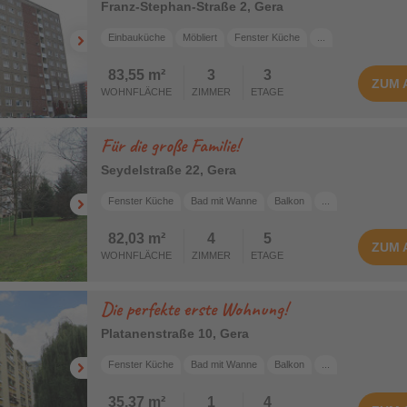
Franz-Stephan-Straße 2, Gera
Einbauküche
Möbliert
Fenster Küche
...
83,55 m²
3
3
ZUM
WOHNFLÄCHE
ZIMMER
ETAGE
Für die große Familie!
Seydelstraße 22, Gera
Fenster Küche
Bad mit Wanne
Balkon
...
82,03 m²
4
5
ZUM
WOHNFLÄCHE
ZIMMER
ETAGE
Die perfekte erste Wohnung!
Platanenstraße 10, Gera
Fenster Küche
Bad mit Wanne
Balkon
...
35,37 m²
1
4