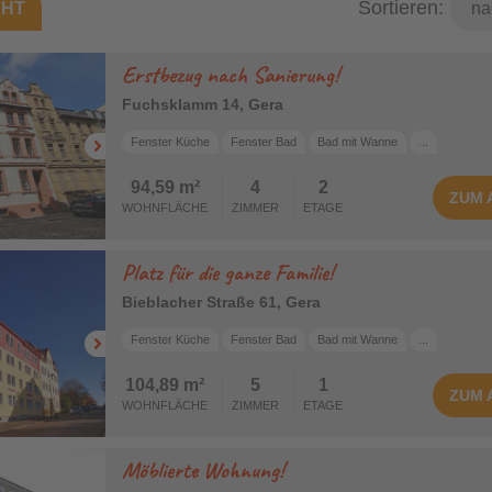
Sortieren:
CHT
Bad mit Wanne
Bad mit Dusche
Erstbezug nach Sanierung!
Fuchsklamm 14, Gera
Fenster Küche
Fenster Bad
Bad mit Wanne
...
94,59 m²
4
2
ZUM
WOHNFLÄCHE
ZIMMER
ETAGE
Platz für die ganze Familie!
Bieblacher Straße 61, Gera
Fenster Küche
Fenster Bad
Bad mit Wanne
...
104,89 m²
5
1
ZUM
WOHNFLÄCHE
ZIMMER
ETAGE
Möblierte Wohnung!