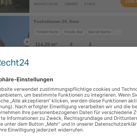
ZUM
WOHNFLÄCHE
ZIMMER
ETAGE
Fuchsklamm 24, Gera
Fenster Küche
Fenster Bad
Bad mit Wanne
...
114,28 m²
4
4
WOHNFLÄCHE
ZIMMER
ETAGE
ZUM
Pößnecker Straße 18, Gera
Fenster Küche
Fenster Bad
Bad mit Wanne
...
84,11 m²
3
5
WOHNFLÄCHE
ZIMMER
ETAGE
ZUM
mit Einbauküche