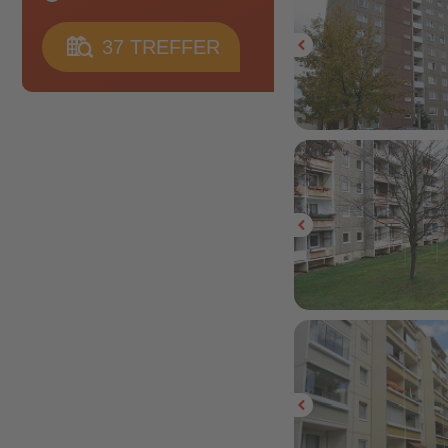
Jena Zwätzen
37
TREFFER