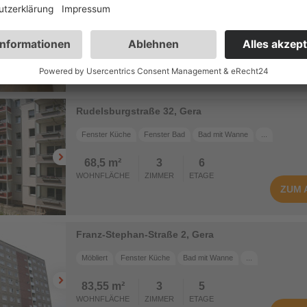
Seydelstraße 6, Gera
Einbauküche
Fenster Küche
Bad mit Wanne
...
75,02 m²
3
3
ZUM
WOHNFLÄCHE
ZIMMER
ETAGE
Rudelsburgstraße 32, Gera
Fenster Küche
Fenster Bad
Bad mit Wanne
...
68,5 m²
3
6
WOHNFLÄCHE
ZIMMER
ETAGE
ZUM
Franz-Stephan-Straße 2, Gera
Möbliert
Fenster Küche
Bad mit Wanne
...
83,55 m²
3
5
WOHNFLÄCHE
ZIMMER
ETAGE