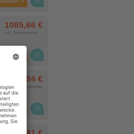
 ANGEBOT
1085,66 €
inkl. Nebenkosten
 ANGEBOT
794,84 €
inkl. Nebenkosten
 ANGEBOT
661,41 €