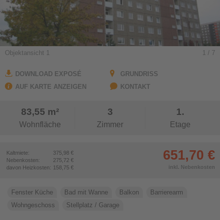
Aufzug
barrierearm
Gera Untermhaus
GEWÜNSCHTE AUSSTATTUNG
Gera Ostviertel
Küche mit Fenster
Bad mit Fenster
JENA
Objektansicht 1
1
/ 7
Bad mit Wanne
Bad mit Dusche
Jena Nord
Einbauküche
Möbliert
Jena Lobeda
DOWNLOAD EXPOSÉ
GRUNDRISS
AUF KARTE ANZEIGEN
Maisonette
Jena Zentrum
KONTAKT
Jena Zwätzen
83,55 m²
3
1.
37
TREFFER
Wohnfläche
Zimmer
Etage
651,70 €
Kaltmiete:
375,98 €
Nebenkosten:
275,72 €
inkl. Nebenkosten
davon Heizkosten:
158,75 €
Fenster Küche
Bad mit Wanne
Balkon
Barrierearm
Wohngeschoss
Stellplatz / Garage