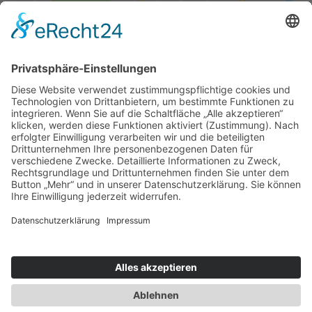
FÜR SIE ERREICHBAR!
0365/823310
Öffnungszeiten Geschäftsstelle Gera, Goethestr. 6
Mo, Mi, Do
09-12 Uhr und 13-16 Uhr
Di
09-12 Uhr und 13-18 Uhr
Fr
09-13 Uhr
DATENSCHUTZ
IMPRESSUM
ANFAHRT / KONTAKT
ERKLÄRUNG ZUR BARRIEREFREIHEIT