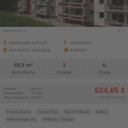
Aufzug
barrierearm
Gera Untermhaus
GEWÜNSCHTE AUSSTATTUNG
Gera Ostviertel
Küche mit Fenster
Bad mit Fenster
JENA
Balkonseite 1
1
/ 7
Bad mit Wanne
Bad mit Dusche
Jena Nord
Einbauküche
Möbliert
Jena Lobeda
DOWNLOAD EXPOSÉ
GRUNDRISS
AUF KARTE ANZEIGEN
Maisonette
Jena Zentrum
KONTAKT
Jena Zwätzen
68,5 m²
3
6.
37
TREFFER
Wohnfläche
Zimmer
Etage
624,65 €
Kaltmiete:
405,45 €
Nebenkosten:
219,20 €
inkl. Nebenkosten
davon Heizkosten:
130,15 €
Fenster Küche
Fenster Bad
Bad mit Wanne
Balkon
Balkonverglasung
Stellplatz / Garage