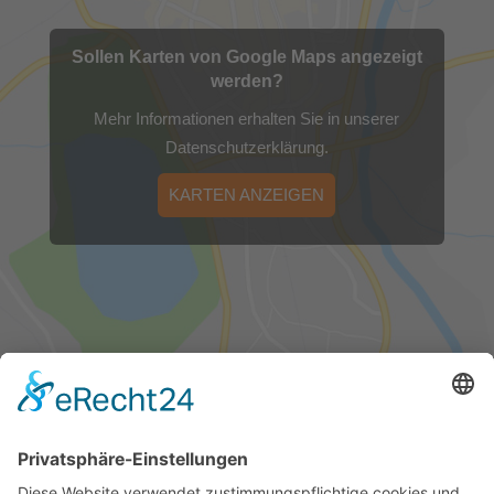
Sollen Karten von Google Maps angezeigt
werden?
Mehr Informationen erhalten Sie in unserer
Datenschutzerklärung.
KARTEN ANZEIGEN
FÜR SIE ERREICHBAR!
0365/823310