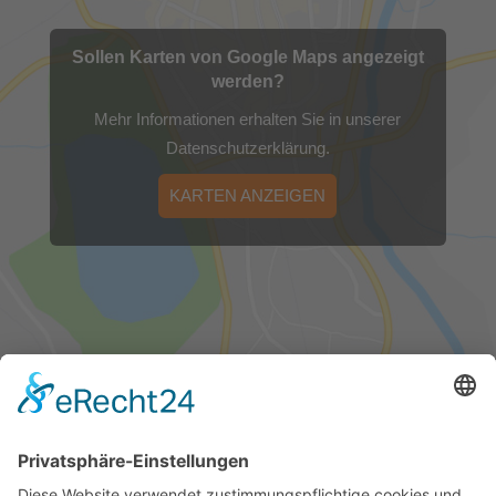
Sollen Karten von Google Maps angezeigt
werden?
Mehr Informationen erhalten Sie in unserer
Datenschutzerklärung.
KARTEN ANZEIGEN
FÜR SIE ERREICHBAR!
0365/823310